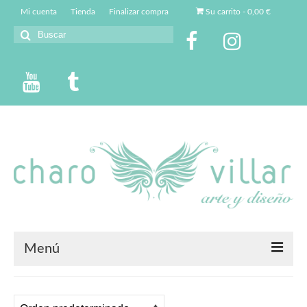
Mi cuenta
Tienda
Finalizar compra
Su carrito
-
0,00
€
Buscar
por:
Menú
Charo Villar