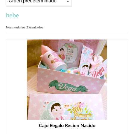
Arte & Diseño
bebe
Arte para decorar
Ilustraciones
Mostrando los 2 resultados
Diseño y Publicidad
Spizzico
Fallas
Desayunos
Regalos Comunión
Regalos Personalizados
Contacto
Blog
Cajo Regalo Recien Nacido