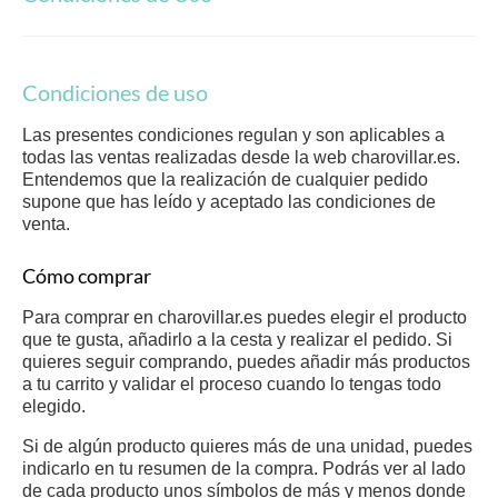
Arte & Diseño
Arte para decorar
Condiciones de uso
Ilustraciones
Las presentes condiciones regulan y son aplicables a
Diseño y Publicidad
todas las ventas realizadas desde la web charovillar.es.
Entendemos que la realización de cualquier pedido
Spizzico
supone que has leído y aceptado las condiciones de
venta.
Fallas
Cómo comprar
Desayunos
Para comprar en charovillar.es puedes elegir el producto
Regalos Comunión
que te gusta, añadirlo a la cesta y realizar el pedido. Si
quieres seguir comprando, puedes añadir más productos
Regalos Personalizados
a tu carrito y validar el proceso cuando lo tengas todo
elegido.
Contacto
Si de algún producto quieres más de una unidad, puedes
Blog
indicarlo en tu resumen de la compra. Podrás ver al lado
de cada producto unos símbolos de más y menos donde