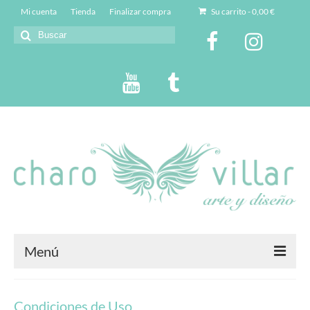
Mi cuenta
Tienda
Finalizar compra
Su carrito
-
0,00
€
Buscar
por:
Menú
Charo Villar
Condiciones de Uso