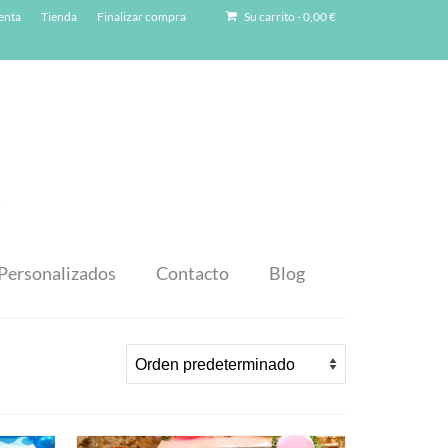
enta
Tienda
Finalizar compra
Su carrito
-
0,00
€
Personalizados
Contacto
Blog