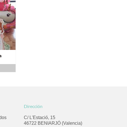
a
Dirección
ados
C/ L'Estació, 15
46722 BENIARJÓ (Valencia)