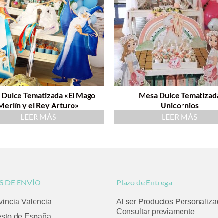
 Dulce Tematizada «El Mago
Mesa Dulce Tematizad
Merlín y el Rey Arturo»
Unicornios
LEER MÁS
LEER MÁS
S DE ENVÍO
Plazo de Entrega
vincia Valencia
Al ser Productos Personaliz
Consultar previamente
esto de España