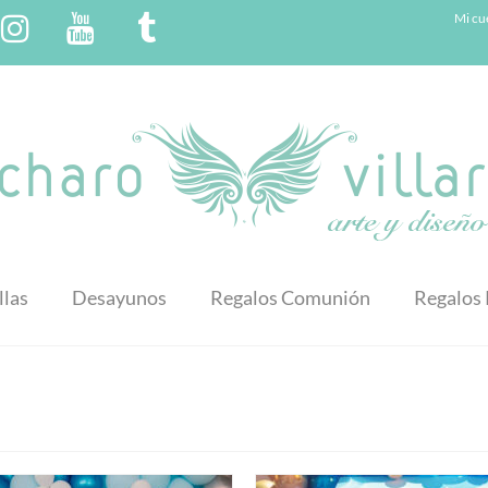
Mi cu
llas
Desayunos
Regalos Comunión
Regalos 