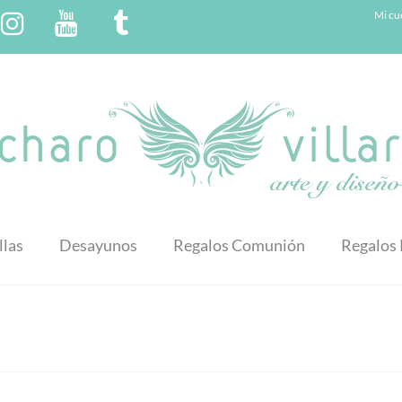
Mi cu
llas
Desayunos
Regalos Comunión
Regalos 