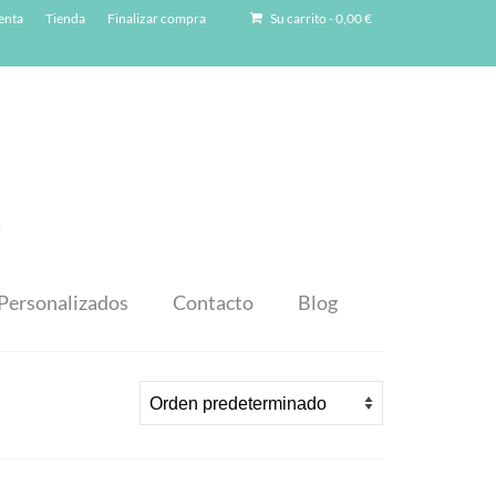
enta
Tienda
Finalizar compra
Su carrito
-
0,00
€
Personalizados
Contacto
Blog