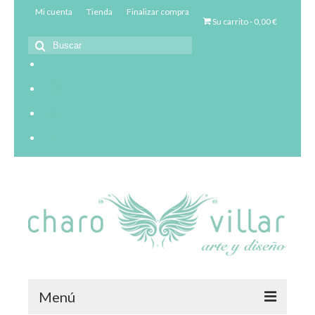
Mi cuenta
Tienda
Finalizar compra
Su carrito
-
0,00
€
Buscar
por:
Menú