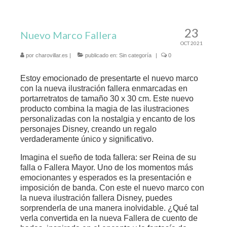
Charo Villar
23
Nuevo Marco Fallera
Arte & Diseño
OCT 2021
Arte para decorar
por
charovillar.es
|
publicado en:
Sin categoría
|
0
Ilustraciones
Estoy emocionado de presentarte el nuevo marco
con la nueva ilustración fallera enmarcadas en
Diseño y Publicidad
portarretratos de tamaño 30 x 30 cm. Este nuevo
producto combina la magia de las ilustraciones
Spizzico
personalizadas con la nostalgia y encanto de los
personajes Disney, creando un regalo
Fallas
verdaderamente único y significativo.
Imagina el sueño de toda fallera: ser Reina de su
Desayunos
falla o Fallera Mayor. Uno de los momentos más
emocionantes y esperados es la presentación e
Regalos Comunión
imposición de banda. Con este el nuevo marco con
la nueva ilustración fallera Disney, puedes
Regalos Personalizados
sorprenderla de una manera inolvidable. ¿Qué tal
verla convertida en la nueva Fallera de cuento de
Contacto