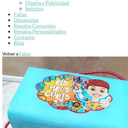
Diseño y Publicidad
Spizzico
Fallas
Desayunos
Regalos Comunión
Regalos Personalizados
Contacto
Blog
Volver a
Fallas