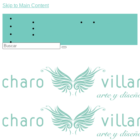
Skip to Main Content
Mi cuenta
Su carrito
-
0,00
€
Tienda
Finalizar compra
Buscar
por: