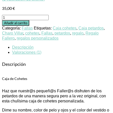
35,00
€
Caja
de
Añadir al carrito
Cohetes
Categoría:
Fallas
Etiquetas:
Caja cohetes
,
Caja petardos
,
cantidad
Charo Villar
,
cohetes
,
Fallas
,
petardos
,
regalo
,
Regalo
Fallero
,
regalos personalizados
Descripción
Valoraciones (1)
Descripción
Caja de Cohetes
Haz que nuestr@s pequeñ@s Faller@s disfruten de los
petardos de una manera segura pero a la vez original, con
esta chulísima caja de cohetes personalizada.
Dime su nombre, color de pelo y ojos y el color del vestido o