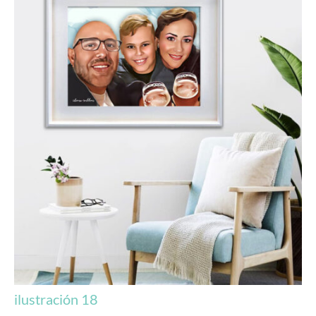
Arte & Diseño
Arte para decorar
Ilustraciones
Diseño y Publicidad
Spizzico
Fallas
Desayunos
Regalos Comunión
Regalos Personalizados
Contacto
Blog
ilustración 18