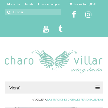
Mi cuenta
Tienda
Finalizar compra
Su carrito
-
0,00
€
Buscar
por:
Menú
VOLVER A
ILUSTRACIONES DIGITALES PERSONALIZADAS
Charo Villar