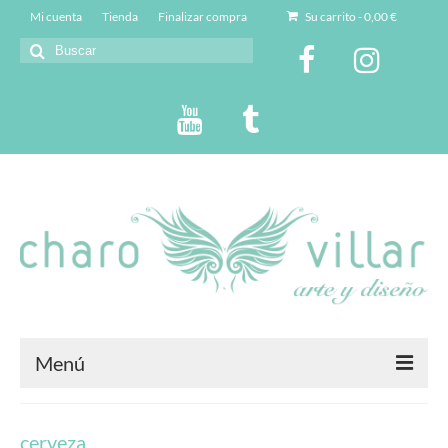
Mi cuenta
Tienda
Finalizar compra
Su carrito
-
0,00
€
Buscar
por:
Menú
Charo Villar
cerveza