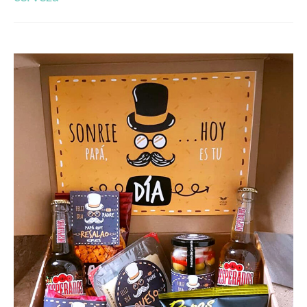
Arte & Diseño
Arte para decorar
Ilustraciones
Diseño y Publicidad
Spizzico
Fallas
Desayunos
Regalos Comunión
Regalos Personalizados
Contacto
Blog